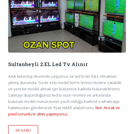
Sultanbeyli 2.EL Led Tv Alınır
Artık teknoloji devrinde yaşıyoruz ve led tv ler lüks olmaktan
çıkmış durumda. Sizde eski model led tv lerinizi bizlere satabilir
ve yeni bir model almak için bütçenize katkıda bulunabilirsiniz.
Satmayı düşündüğünüz led tv nizin resmini ve arkasında
bulunan model numarasının yazılı olduğu barkod u whatsapp
hattımızdan göndererek fiyat teklifi alabilirsiniz.
Not: Arızalı ve
pixel sorunlu tv alımı yapmıyoruz.
DEVAMI