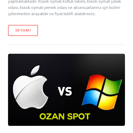
yapmamaktadır. Klasik oymalı koltuk takımı, klasik oymalı yatak
odası, klasik oymalı yemek odası ve aksesuarlarınız için bizleri
çekinmeden arayabilir ve fiyat teklifi alabilirsiniz.
DEVAMI