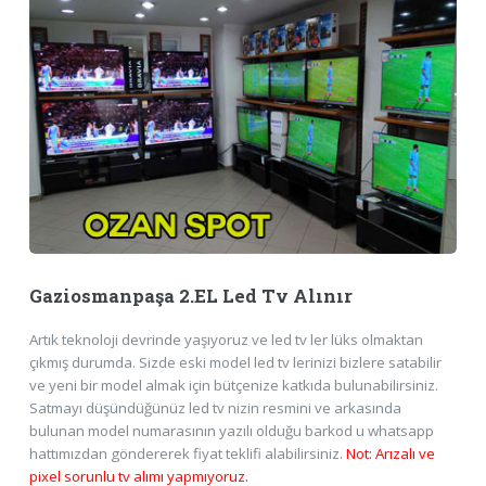
Gaziosmanpaşa 2.EL Led Tv Alınır
Artık teknoloji devrinde yaşıyoruz ve led tv ler lüks olmaktan
çıkmış durumda. Sizde eski model led tv lerinizi bizlere satabilir
ve yeni bir model almak için bütçenize katkıda bulunabilirsiniz.
Satmayı düşündüğünüz led tv nizin resmini ve arkasında
bulunan model numarasının yazılı olduğu barkod u whatsapp
hattımızdan göndererek fiyat teklifi alabilirsiniz.
Not: Arızalı ve
pixel sorunlu tv alımı yapmıyoruz.