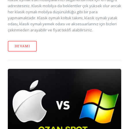
adrestesiniz. Klasik mobilya da beklentiler çok yüksek olur ancak
her klasik oymalı mobilya düşünüldüğü gibi bir para
yapmamaktadır. Klasik oymalı koltuk takımı, klasik oymalı yatak
odası, klasik oymalı yemek odası ve aksesuarlarınız için bizleri
çekinmeden arayabilir ve fiyat teklifi alabilirsiniz.
DEVAMI